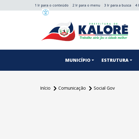
1 Ir para o conteúdo
2 Ir para o menu
3 Ir para a busca
4 
conteúdo do menu
MUNICÍPIO
ESTRUTURA
Início
Comunicação
Social Gov