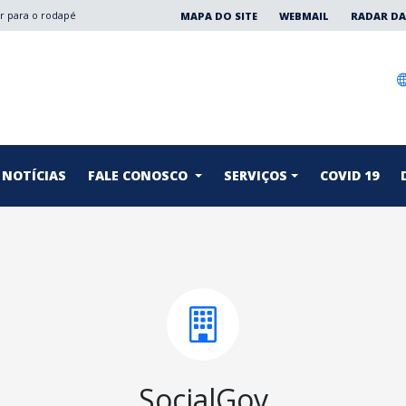
Ir para o rodapé
MAPA DO SITE
WEBMAIL
RADAR DA
NOTÍCIAS
FALE CONOSCO
SERVIÇOS
COVID 19
SocialGov