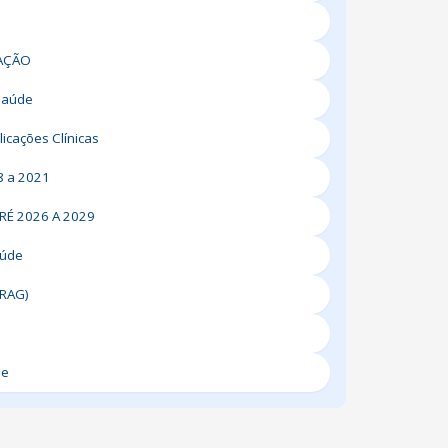
LAÇÃO
Saúde
icações Clínicas
8 a 2021
RÉ 2026 A 2029
aúde
(RAG)
de