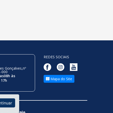
REDES SOCIAIS
es Gonçalves,nº
0-000
as08h às
Mapa do Site
 17h
ntinuar
seu Municipio