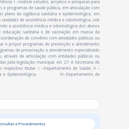
ência: I –realizar estudos, projetos e pesquisas para
as e programas de saúde pública, em articulação com
io pleno da vigilância sanitária e epidemiológica, em
as unidades de assistência médica e odontológica, sob
ando a assistência médica e odontológica dos alunos
de educação sanitária e de vacinação em massa da
 coordenação de convênio com atividades públicas ou
udar e propor programas de prevenção e atendimento
rogramas de preservação e atendimento especializado
, através de articulação com entidades públicas ou
as pela legislação municipal. Art. 27. A Secretaria de
 respectivo titular. I –Departamento de Saúde; II –
anitária e Epidemiológica; IV–Departamento de
nsultas e Procedimentos