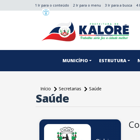
1 Ir para o conteúdo
2 Ir para o menu
3 Ir para a busca
4 
conteúdo do menu
MUNICÍPIO
ESTRUTURA
Início
Secretarias
Saúde
Saúde
conteúdo
principal
Co