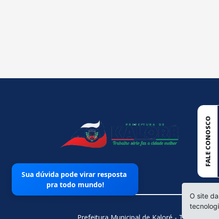
conteúdo
rodapé
FALE CONOSCO
Sua dúvida pode virar resposta
pra todo mundo!
O site da
tecnolog
Prefeitura Municipal de Kaloré - Todos os di