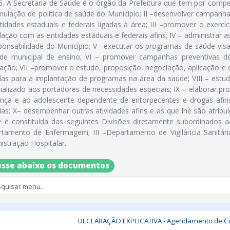
26. A Secretaria de Saúde é o órgão da Prefeitura que tem por compet
mulação de política de saúde do Município; II –desenvolver campanh
tidades estaduais e federais ligadas à área; III –promover o exercíc
ulação com as entidades estaduais e federais afins; IV – administrar 
ponsabilidade do Município; V –executar os programas de saúde vis
de municipal de ensino; VI – promover campanhas preventivas 
ação; VII –promover o estudo, proposição, negociação, aplicação e
das para a implantação de programas na área da saúde; VIII – est
ializado aos portadores de necessidades especiais; IX – elaborar p
ança e ao adolescente dependente de entorpecentes e drogas afins
das; X– desempenhar outras atividades afins e as que lhe são atribuíd
 é constituída das seguintes Divisões diretamente subordinados ao
rtamento de Enfermagem; III –Departamento de Vigilância S
istração Hospitalar.
sse abaixo os documentos
DECLARAÇÃO EXPLICATIVA - Agendamento de Co