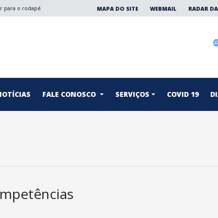
Ir para o rodapé
MAPA DO SITE
WEBMAIL
RADAR DA
NOTÍCIAS
FALE CONOSCO
SERVIÇOS
COVID 19
DI
mpetências