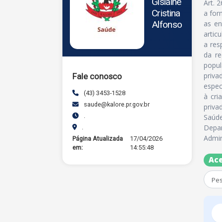
Gislaine
Art. 
Cristina
a for
Alfonso
as en
artic
a res
da re
popul
priva
Fale conosco
espec
(43) 3453-1528
à cri
saude@kalore.pr.gov.br
priva
.
Saúde
Depa
.
Admin
Página Atualizada
17/04/2026
em:
14:55:48
Ace