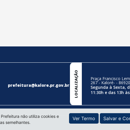
LOCALIZAÇÃO
Praça Francisco Lem
267 - Kaloré- - 8692
prefeitura@kalore.pr.gov.br
Segunda à Sexta, d
11:30h e das 13h às
 Prefeitura não utiliza cookies e
Ver Termo
Salvar e Co
ias semelhantes.
reitos reservados ©
|
Desenvolvido por
Vale - Soluções para 