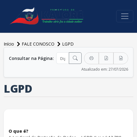
conteúdo do menu
Início
FALE CONOSCO
LGPD
conteúdo principal
Consultar na Página:
Atualizado em: 27/07/2026
LGPD
O que é?