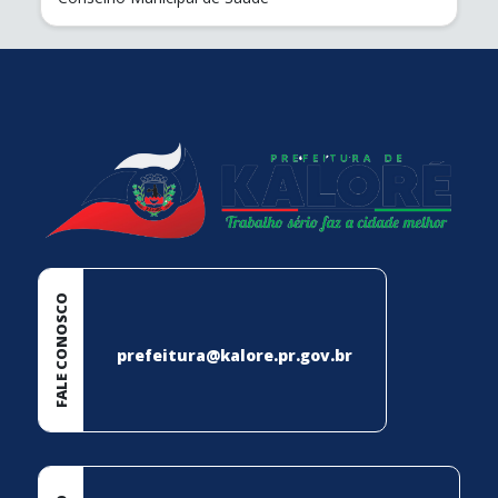
conteúdo
rodapé
FALE CONOSCO
prefeitura@kalore.pr.gov.br