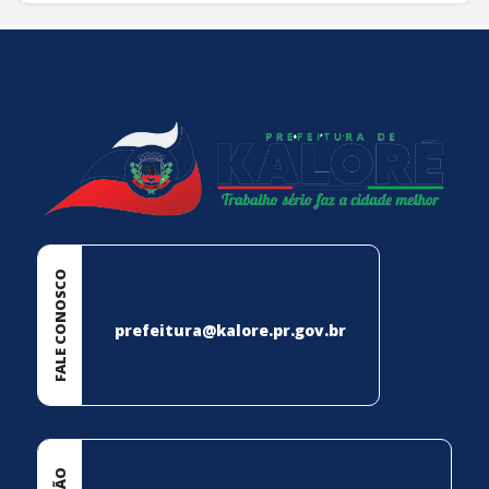
conteúdo
rodapé
FALE CONOSCO
prefeitura@kalore.pr.gov.br