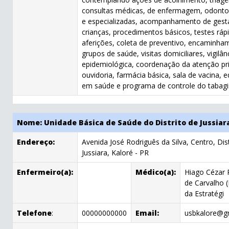
consultas médicas, de enfermagem, odonto
e especializadas, acompanhamento de gest
crianças, procedimentos básicos, testes ráp
aferições, coleta de preventivo, encaminha
grupos de saúde, visitas domiciliares, vigilân
epidemiológica, coordenação da atenção pr
ouvidoria, farmácia básica, sala de vacina, 
em saúde e programa de controle do tabag
Nome: Unidade Básica de Saúde do Distrito de Jussiar
Endereço:
Avenida José Rodriguês da Silva, Centro, Dis
Jussiara, Kaloré - PR
Enfermeiro(a):
Médico(a):
Hiago Cézar
de Carvalho 
da Estratégi
Telefone
:
00000000000
Email:
usbkalore@g