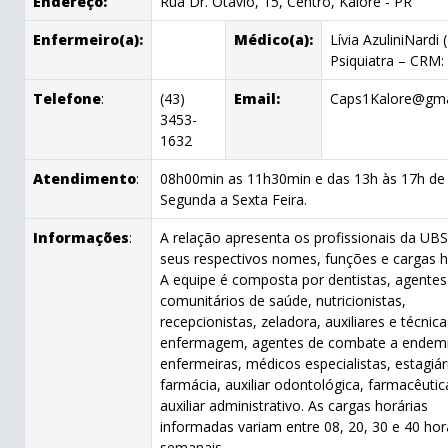
Endereço:
Rua Dr. Otávio, 15, Centro, Kaloré - PR
Enfermeiro(a):
Médico(a):
Lívia AzuliniNardi
Psiquiatra – CRM:
Telefone
:
(43)
Email:
Caps1Kalore@gma
3453-
1632
Atendimento
:
08h00min as 11h30min e das 13h às 17h de
Segunda a Sexta Feira.
Informações
:
A relação apresenta os profissionais da UB
seus respectivos nomes, funções e cargas h
A equipe é composta por dentistas, agentes
comunitários de saúde, nutricionistas,
recepcionistas, zeladora, auxiliares e técnic
enfermagem, agentes de combate a endemi
enfermeiras, médicos especialistas, estagiár
farmácia, auxiliar odontológica, farmacêutic
auxiliar administrativo. As cargas horárias
informadas variam entre 08, 20, 30 e 40 hor
semanais.