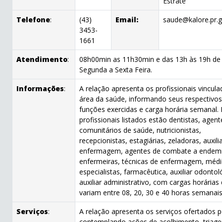
Estraté
Telefone
:
(43)
Email:
saude@kalore.pr.g
3453-
1661
Atendimento
:
08h00min as 11h30min e das 13h às 19h de
Segunda a Sexta Feira.
Informações
:
A relação apresenta os profissionais vincula
área da saúde, informando seus respectivo
funções exercidas e carga horária semanal. 
profissionais listados estão dentistas, agent
comunitários de saúde, nutricionistas,
recepcionistas, estagiárias, zeladoras, auxili
enfermagem, agentes de combate a endemi
enfermeiras, técnicas de enfermagem, méd
especialistas, farmacêutica, auxiliar odontol
auxiliar administrativo, com cargas horárias
variam entre 08, 20, 30 e 40 horas semanais
Serviços
:
A relação apresenta os serviços ofertados 
contemplando ações de acolhimento, triag