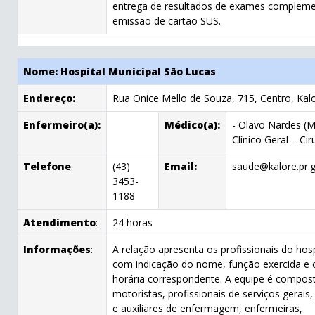
entrega de resultados de exames compleme
emissão de cartão SUS.
Nome: Hospital Municipal São Lucas
Endereço:
Rua Onice Mello de Souza, 715, Centro, Kal
Enfermeiro(a):
Médico(a):
- Olavo Nardes (
Clínico Geral – Ci
Telefone
:
(43)
Email:
saude@kalore.pr.g
3453-
1188
Atendimento
:
24 horas
Informações
:
A relação apresenta os profissionais do hosp
com indicação do nome, função exercida e 
horária correspondente. A equipe é compos
motoristas, profissionais de serviços gerais,
e auxiliares de enfermagem, enfermeiras,