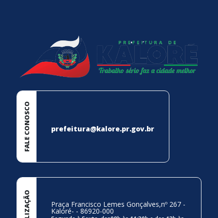
rodapé
FALE CONOSCO
prefeitura@kalore.pr.gov.br
LOCALIZAÇÃO
Praça Francisco Lemes Gonçalves,nº 267 -
Kaloré- - 86920-000