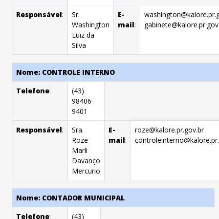
Responsável
:
Sr.
E-
washington@kalore.pr.g
Washington
mail
:
gabinete@kalore.pr.gov
Luiz da
Silva
Nome: CONTROLE INTERNO
Telefone
:
(43)
98406-
9401
Responsável
:
Sra.
E-
roze@kalore.pr.gov.br
Roze
mail
:
controleinterno@kalore.pr
Marli
Davanço
Mercurio
Nome: CONTADOR MUNICIPAL
Telefone
:
(43)