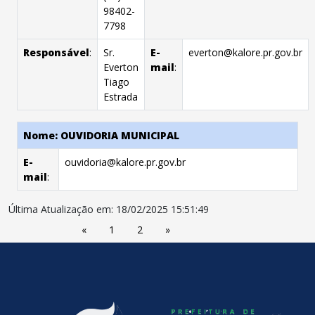
98402-
7798
Responsável
:
Sr.
E-
everton@kalore.pr.gov.br
Everton
mail
:
Tiago
Estrada
Nome: OUVIDORIA MUNICIPAL
E-
ouvidoria@kalore.pr.gov.br
mail
:
Última Atualização em: 18/02/2025 15:51:49
«
1
2
»
conteúdo
rodapé