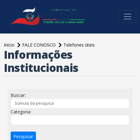
conteúdo do menu
Início
FALE CONOSCO
Telefones úteis
Informações
conteúdo
principal
Institucionais
Buscar:
Categoria:
Pesquisar