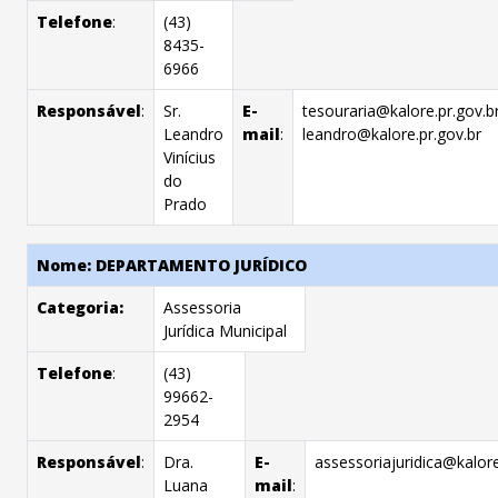
Telefone
:
(43)
8435-
6966
Responsável
:
Sr.
E-
tesouraria@kalore.pr.gov.b
Leandro
mail
:
leandro@kalore.pr.gov.br
Vinícius
do
Prado
Nome: DEPARTAMENTO JURÍDICO
Categoria:
Assessoria
Jurídica Municipal
Telefone
:
(43)
99662-
2954
Responsável
:
Dra.
E-
assessoriajuridica@kalore
Luana
mail
: