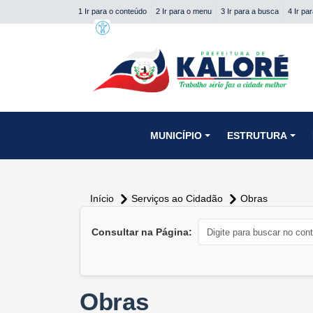
1 Ir para o conteúdo
2 Ir para o menu
3 Ir para a busca
4 Ir pa
conteúdo do menu
MUNICÍPIO
ESTRUTURA
Início
Serviços ao Cidadão
Obras
conteúdo principal
Consultar na Página:
Obras