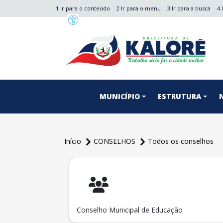
1 Ir para o conteúdo
2 Ir para o menu
3 Ir para a busca
4 
conteúdo do menu
MUNICÍPIO
ESTRUTURA
Início
CONSELHOS
Todos os conselhos
conteúdo
principal
Conselho Municipal de Educação