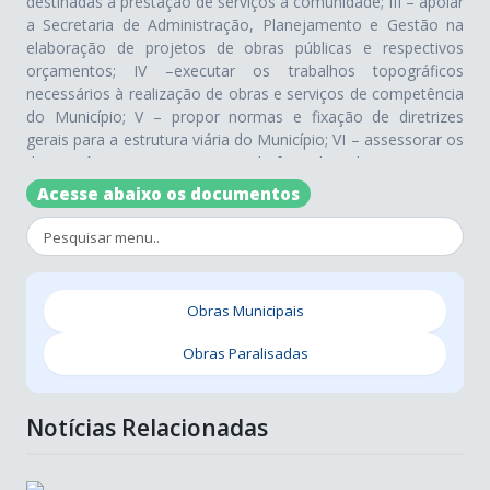
destinadas à prestação de serviços à comunidade; III – apoiar
a Secretaria de Administração, Planejamento e Gestão na
elaboração de projetos de obras públicas e respectivos
orçamentos; IV –executar os trabalhos topográficos
necessários à realização de obras e serviços de competência
do Município; V – propor normas e fixação de diretrizes
gerais para a estrutura viária do Município; VI – assessorar os
demais órgãos municipais quando for solicitada; VII –orientar
e acompanhar a fiscalização de construções públicas e
Acesse abaixo os documentos
particulares mantendo atualizado o arquivo de plantas e de
edificações particulares; VIII –fornecer à Secretaria de
Administração, Planejamento e Gestão dados e informações
relativas às obras realizadas no Município; IX –opinar, quando
solicitado, no licenciamento para localização e
Obras Municipais
funcionamento de atividades industriais, comerciais e de
prestação de serviços, com relação às normas em vigor; X–
Obras Paralisadas
promover a manutenção dos prédios públicos municipais em
coordenação com as Secretarias Municipais responsáveis
pelo seu uso; XI – dirigir os serviços de transporte, guarda,
Notícias Relacionadas
manutenção e controle de veículos e equipamentos
pertencentes ao Patrimônio Público Municipal; XII –
administrar, fiscalizar e regulamentar o controle dos