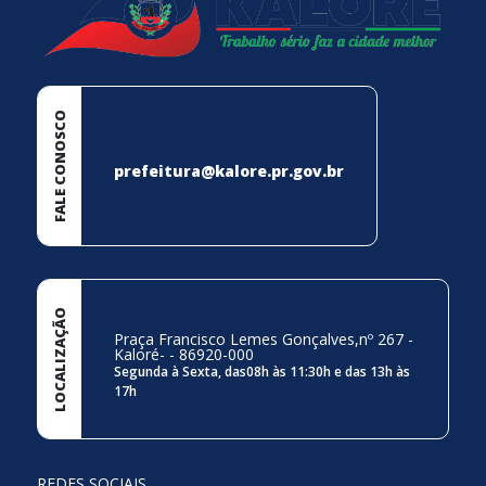
afins; XXIII –realizar estudos para a execução de
infraestrutura, construção e manutenção de estradas,
caminhos, escolas e prédios municipais, inclusive na área
rural em articulação com a Secretaria de Administração,
Planejamento e Gestão; XXIV – lançar, fiscalizar, arrecadar e
FALE CONOSCO
movimentar as tarifas ou taxas dos serviços que prestar ou
executar; XXV – executar outras atividades afins, além
daquelas previstas na legislação municipal. Art. 23. A
prefeitura@kalore.pr.gov.br
Secretaria de Urbanismo, Obras e Serviços Públicos é
constituída das seguintes Divisões diretamente subordinados
ao respectivo titular: I–Departamento de Serviços Públicos;
II–Departamento de Pátio, Oficinas e Máquinas; III–
Departamento de Urbanismo; III– Departamento de Obras
Públicas.
LOCALIZAÇÃO
Praça Francisco Lemes Gonçalves,nº 267 -
Kaloré- - 86920-000
Segunda à Sexta, das08h às 11:30h e das 13h às
17h
REDES SOCIAIS