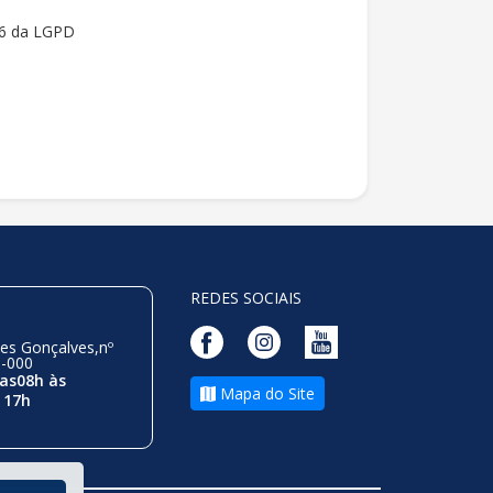
 16 da LGPD
REDES SOCIAIS
es Gonçalves,nº
0-000
as08h às
Mapa do Site
 17h