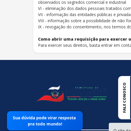
observados os segredos comercial e industrial
VI - eliminação dos dados pessoais tratados com
VII - informação das entidades públicas e priva
VIII - informação sobre a possibilidade de não 
IX - revogação do consentimento, nos termos do 
Como abrir uma requisição para exercer os
Para exercer seus direitos, basta entrar em conta
conteúdo
rodapé
FALE CONOSCO
Sua dúvida pode virar resposta
pra todo mundo!
O site da