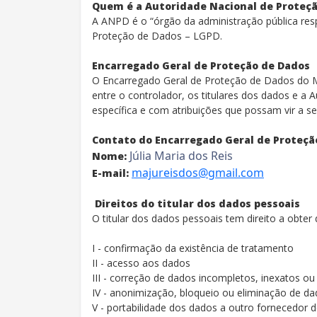
Quem é a Autoridade Nacional de Proteçã
A ANPD é o “órgão da administração pública respo
Proteção de Dados – LGPD.
Encarregado Geral de Proteção de Dados
O Encarregado Geral de Proteção de Dados do Mu
entre o controlador, os titulares dos dados e 
específica e com atribuições que possam vir a s
Contato do Encarregado Geral de Proteçã
Júlia Maria dos Reis
Nome:
majureisdos@gmail.com
E-mail:
Direitos do titular dos dados pessoais
O titular dos dados pessoais tem direito a obter
I - confirmação da existência de tratamento
II - acesso aos dados
III - correção de dados incompletos, inexatos ou
IV - anonimização, bloqueio ou eliminação de d
V - portabilidade dos dados a outro fornecedor 