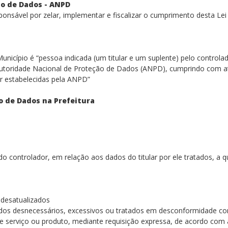
o de Dados - ANPD
nsável por zelar, implementar e fiscalizar o cumprimento desta Lei e
nicípio é “pessoa indicada (um titular e um suplente) pelo contro
a Autoridade Nacional de Proteção de Dados (ANPD), cumprindo com 
er estabelecidas pela ANPD”
o de Dados na Prefeitura
 do controlador, em relação aos dados do titular por ele tratados, a
 desatualizados
ados desnecessários, excessivos ou tratados em desconformidade co
de serviço ou produto, mediante requisição expressa, de acordo com