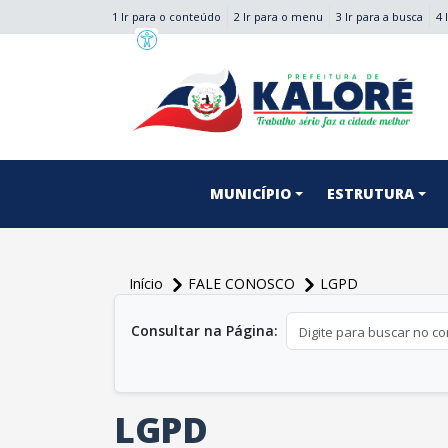
1 Ir para o conteúdo
2 Ir para o menu
3 Ir para a busca
4 
conteúdo do menu
MUNICÍPIO
ESTRUTURA
Início
FALE CONOSCO
LGPD
conteúdo principal
Consultar na Página:
LGPD