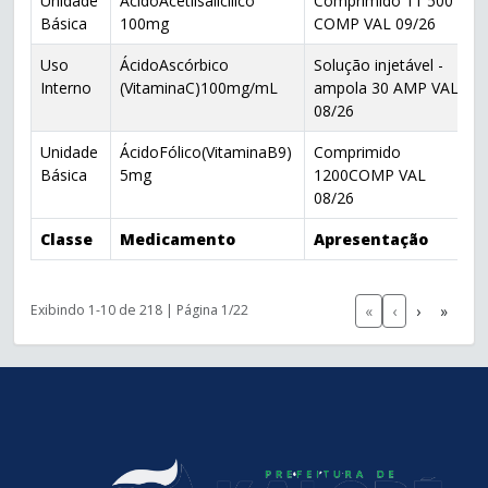
Unidade
ÁcidoAcetilsalicílico
Comprimido 11 500
Básica
100mg
COMP VAL 09/26
Uso
ÁcidoAscórbico
Solução injetável -
Interno
(VitaminaC)100mg/mL
ampola 30 AMP VAL
08/26
Unidade
ÁcidoFólico(VitaminaB9)
Comprimido
Básica
5mg
1200COMP VAL
08/26
Classe
Medicamento
Apresentação
«
‹
›
»
Exibindo 1-10 de 218 | Página 1/22
conteúdo
rodapé