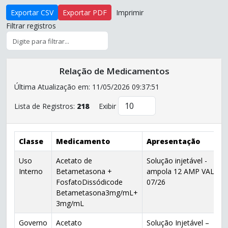
Exportar CSV
Exportar PDF
Imprimir
Filtrar registros
Relação de Medicamentos
Última Atualização em: 11/05/2026 09:37:51
Lista de Registros:
218
Exibir
Classe
Medicamento
Apresentação
Uso
Acetato de
Solução injetável -
Interno
Betametasona +
ampola 12 AMP VAL
FosfatoDissódicode
07/26
Betametasona3mg/mL+
3mg/mL
Governo
Acetato
Solução Injetável –