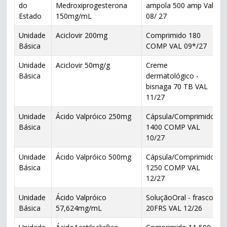
do
Medroxiprogesterona
ampola 500 amp Val
Estado
150mg/mL
08/ 27
Unidade
Aciclovir 200mg
Comprimido 180
Básica
COMP VAL 09*/27
Unidade
Aciclovir 50mg/g
Creme
Básica
dermatológico -
bisnaga 70 TB VAL
11/27
Unidade
Ácido Valpróico 250mg
Cápsula/Comprimido
Básica
1400 COMP VAL
10/27
Unidade
Ácido Valpróico 500mg
Cápsula/Comprimido
Básica
1250 COMP VAL
12/27
Unidade
Ácido Valpróico
SoluçãoOral - frasco
Básica
57,624mg/mL
20FRS VAL 12/26