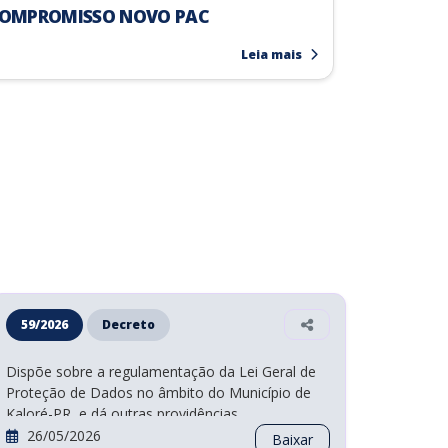
17/10/2024
pal
nicipal de Gestão Integrada de
COMPROMISSO NOVO PAC
Sólidos
Leia mais
59/2026
Decreto