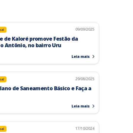
09/09/2025
pal
 de Kaloré promove Festão da
o Antônio, no bairro Uru
Leia mais
29/08/2025
pal
lano de Saneamento Básico e Faça a
Leia mais