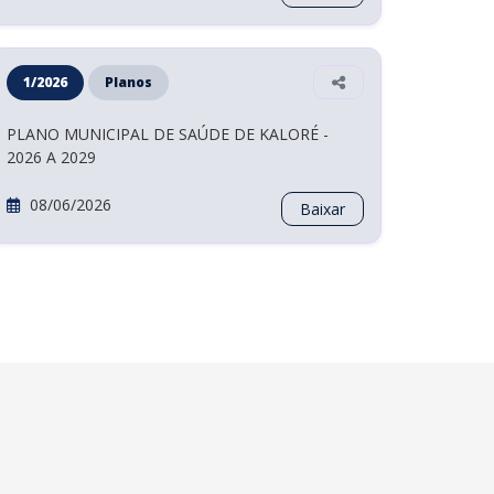
Dispõe sobre a regulamentação da Lei Geral de
Proteção de Dados no âmbito do Município de
Kaloré-PR, e dá outras providências.
26/05/2026
Baixar
1/2026
Planos
PLANO MUNICIPAL DE SAÚDE DE KALORÉ -
2026 A 2029
08/06/2026
Baixar