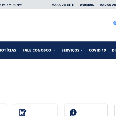
Ir para o rodapé
MAPA DO SITE
WEBMAIL
RADAR DA
NOTÍCIAS
FALE CONOSCO
SERVIÇOS
COVID 19
DI