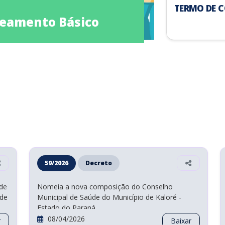
17/03/2026
Prefeitura Munici
Plano Mu
TERMO DE 
amento Básico
Resíduos 
Próximo
59/2026
Decreto