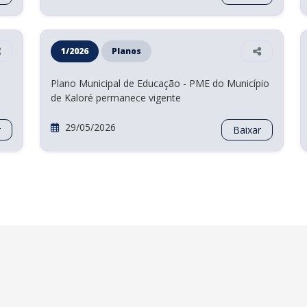
 de
Nomeia a nova composição do Conselho
 de
Municipal de Saúde do Município de Kaloré -
Estado do Paraná.
08/04/2026
r
Baixar
1/2026
Planos
Plano Municipal de Educação - PME do Município
de Kaloré permanece vigente
29/05/2026
r
Baixar