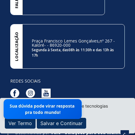
LOCALIZAÇÃO
Praça Francisco Lemes Gonçalves,nº 267 -
Kaloré- - 86920-000
Segunda à Sexta, das08h às 11:30h e das 13h às
17h
REDES SOCIAIS
Sua dúvida pode virar resposta
O site da Prefeitura não utiliza cookies e tecnologias
Mapa do Site
pra todo mundo!
semelhantes.
Ver Termo
Salvar e Continuar
Prefeitura Municipal de Kaloré - Todos os direitos reservados ©
|
Desenvolvido por
Vale - Soluções para seu Municipio