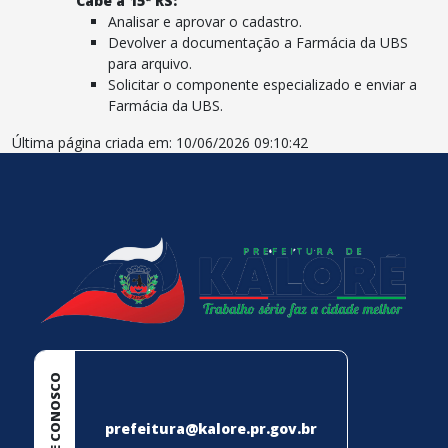
Cabe a 15ª RS:
Analisar e aprovar o cadastro.
Devolver a documentação a Farmácia da UBS
para arquivo.
Solicitar o componente especializado e enviar a
Farmácia da UBS.
Última página criada em: 10/06/2026 09:10:42
conteúdo
rodapé
FALE CONOSCO
prefeitura@kalore.pr.gov.br