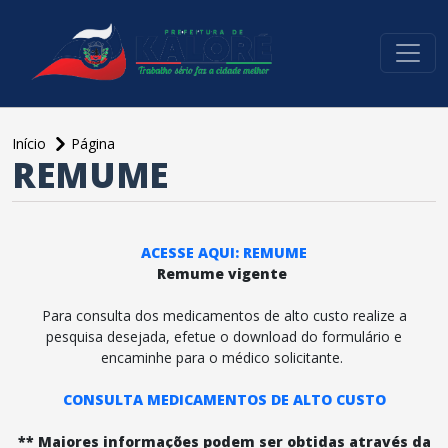
conteúdo do menu
Início
Página
REMUME
conteúdo
principal
ACESSE AQUI: REMUME
Remume vigente
Para consulta dos medicamentos de alto custo realize a
pesquisa desejada, efetue o download do formulário e
encaminhe para o médico solicitante.
CONSULTA MEDICAMENTOS DE ALTO CUSTO
** Maiores informações podem ser obtidas através da