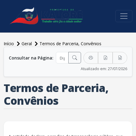
conteúdo do menu
Início
Geral
Termos de Parceria, Convênios
conteúdo principal
Consultar na Página:
Atualizado em: 27/07/2026
Termos de Parceria,
Convênios