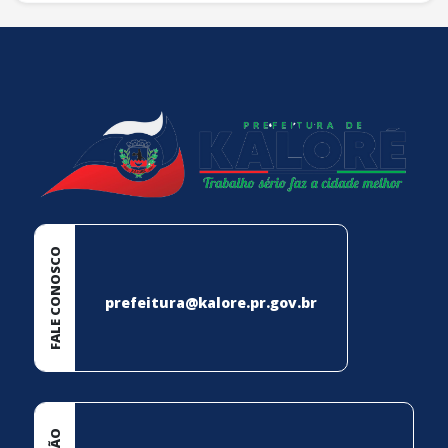
conteúdo
rodapé
FALE CONOSCO
prefeitura@kalore.pr.gov.br