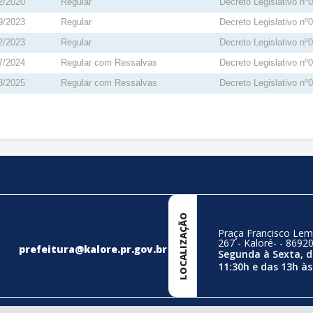
2/2020
Regular
Decreto Legislativo nº
9/2023
Regular
Decreto Legislativo nº
2/2023
Regular
Decreto Legislativo nº
7/2024
Regular com Ressalvas
Decreto Legislativo nº
3/2025
Regular com Ressalvas
Decreto Legislativo nº
LOCALIZAÇÃO
Praça Francisco Lem
267 - Kaloré- - 8692
prefeitura@kalore.pr.gov.br
Segunda à Sexta, d
11:30h e das 13h às