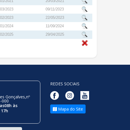
001/2021
20/03/2021
003/2023
09/11/2023
002/2023
22/05/2023
001/2024
11/09/2024
002/2025
29/04/2025
REDES SOCIAIS
es Gonçalves,nº
0-000
as08h às
Mapa do Site
 17h