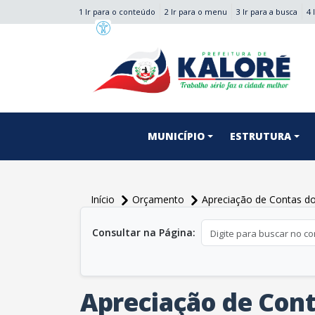
1 Ir para o conteúdo
2 Ir para o menu
3 Ir para a busca
4 
conteúdo do menu
MUNICÍPIO
ESTRUTURA
Início
Orçamento
Apreciação de Contas do
conteúdo principal
Consultar na Página:
Apreciação de Cont