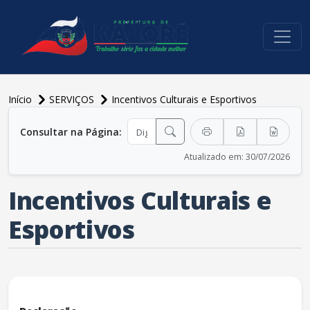
conteúdo do menu
Início
SERVIÇOS
Incentivos Culturais e Esportivos
conteúdo principal
Consultar na Página:
Atualizado em: 30/07/2026
Incentivos Culturais e
Esportivos