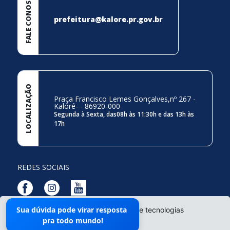
FALE CONOSCO
prefeitura@kalore.pr.gov.br
LOCALIZAÇÃO
Praça Francisco Lemes Gonçalves,nº 267 -
Kaloré- - 86920-000
Segunda à Sexta, das08h às 11:30h e das 13h às
17h
REDES SOCIAIS
Sua dúvida pode virar resposta
O site da Prefeitura não utiliza cookies e tecnologias
Mapa do Site
pra todo mundo!
semelhantes.