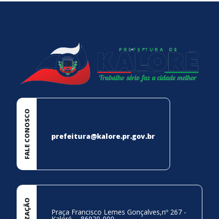
conteúdo
rodapé
FALE CONOSCO
prefeitura@kalore.pr.gov.br
Praça Francisco Lemes Gonçalves,nº 267 -
Kaloré- - 86920-000