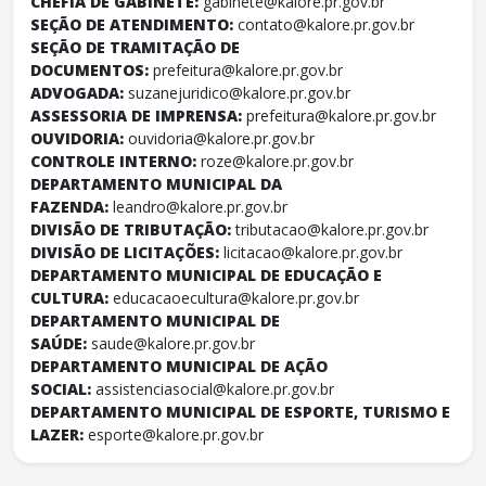
CHEFIA DE GABINETE:
gabinete@kalore.pr.gov.br
SEÇÃO DE ATENDIMENTO:
contato@kalore.pr.gov.br
SEÇÃO DE TRAMITAÇÃO DE
DOCUMENTOS:
prefeitura@kalore.pr.gov.br
ADVOGADA:
suzanejuridico@kalore.pr.gov.br
ASSESSORIA DE IMPRENSA:
prefeitura@kalore.pr.gov.br
OUVIDORIA:
ouvidoria@kalore.pr.gov.br
CONTROLE INTERNO:
roze@kalore.pr.gov.br
DEPARTAMENTO MUNICIPAL DA
FAZENDA:
leandro@kalore.pr.gov.br
DIVISÃO DE TRIBUTAÇÃO:
tributacao@kalore.pr.gov.br
DIVISÃO DE LICITAÇÕES:
licitacao@kalore.pr.gov.br
DEPARTAMENTO MUNICIPAL DE EDUCAÇÃO E
CULTURA:
educacaoecultura@kalore.pr.gov.br
DEPARTAMENTO MUNICIPAL DE
SAÚDE:
saude@kalore.pr.gov.br
DEPARTAMENTO MUNICIPAL DE AÇÃO
SOCIAL:
assistenciasocial@kalore.pr.gov.br
DEPARTAMENTO MUNICIPAL DE ESPORTE, TURISMO E
LAZER:
esporte@kalore.pr.gov.br