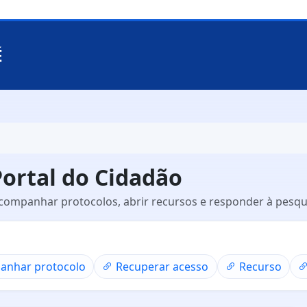
É
Portal do Cidadão
companhar protocolos, abrir recursos e responder à pesqui
anhar protocolo
Recuperar acesso
Recurso