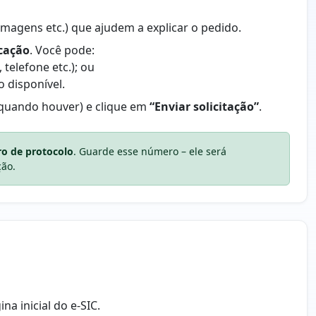
imagens etc.) que ajudem a explicar o pedido.
icação
. Você pode:
telefone etc.); ou
o disponível.
(quando houver) e clique em
“Enviar solicitação”
.
o de protocolo
. Guarde esse número – ele será
ção.
na inicial do e-SIC.