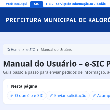
Você Está Aqui
SIC
E-SIC - Serviço de Informação ao Cidadão
PREFEITURA MUNICIPAL DE KALOR
Home
e-SIC
Manual do Usuário
Manual do Usuário – e-SIC 
Guia passo a passo para enviar pedidos de informação, a
Nesta página
O que é o e-SIC
Enviar solicitação
Acomp