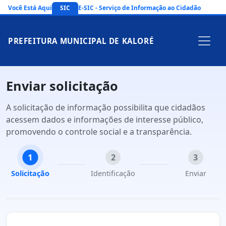
Você Está Aqui
SIC
E-SIC - Serviço de Informação ao Cidadão
PREFEITURA MUNICIPAL DE KALORÉ
Enviar solicitação
A solicitação de informação possibilita que cidadãos
acessem dados e informações de interesse público,
promovendo o controle social e a transparência.
1
2
3
Solicitação
Identificação
Enviar