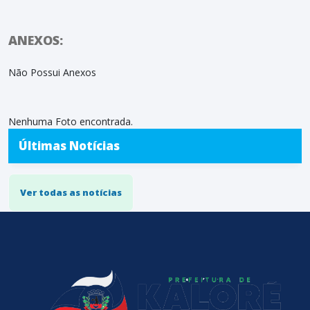
ANEXOS:
Não Possui Anexos
Nenhuma Foto encontrada.
Últimas Notícias
Ver todas as notícias
conteúdo
rodapé