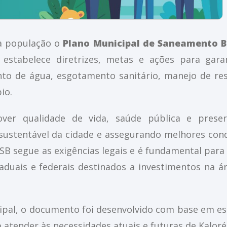
 à população o
Plano Municipal de Saneamento B
estabelece diretrizes, metas e ações para gara
nto de água, esgotamento sanitário, manejo de re
io.
er qualidade de vida, saúde pública e preser
sustentável da cidade e assegurando melhores con
SB segue as exigências legais e é fundamental para
aduais e federais destinados a investimentos na á
ipal, o documento foi desenvolvido com base em e
o atender às necessidades atuais e futuras de Kaloré