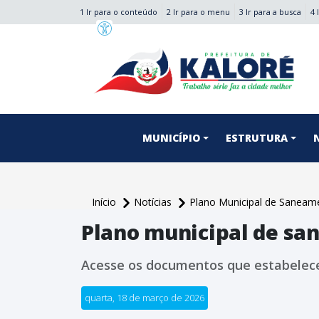
1 Ir para o conteúdo
2 Ir para o menu
3 Ir para a busca
4 
conteúdo do menu
MUNICÍPIO
ESTRUTURA
Início
Notícias
Plano Municipal de Saneam
Plano municipal de sa
Acesse os documentos que estabelece
quarta, 18 de março de 2026