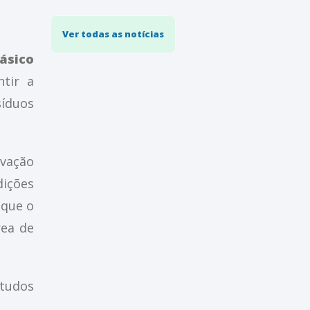
Ver todas as notícias
ásico
ntir a
síduos
vação
dições
 que o
rea de
studos
.